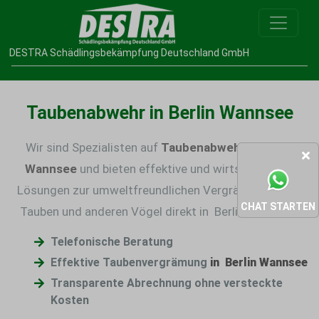
DESTRA Schädlingsbekämpfung Deutschland GmbH
Taubenabwehr in Berlin Wannsee
Wir sind Spezialisten auf
Taubenabwehr in Berlin
Wannsee
und bieten effektive und wirtschaftliche
Lösungen zur umweltfreundlichen
Vergrämmung von
CHAT STARTEN
Tauben
und anderen Vögel direkt in Berlin Wannsee.
Telefonische Beratung
Effektive Taubenvergrämung
in Berlin Wannsee
Transparente Abrechnung ohne versteckte
Kosten