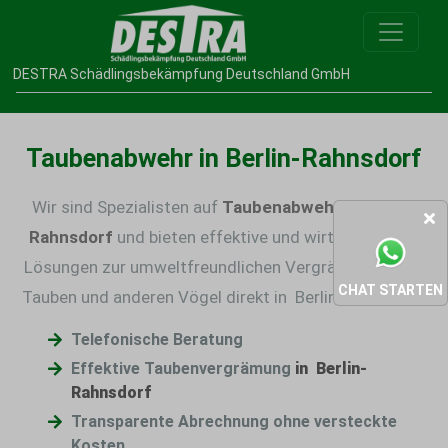
DESTRA Schädlingsbekämpfung Deutschland GmbH
Taubenabwehr in Berlin-Rahnsdorf
Wir sind Spezialisten auf
Taubenabwehr in Berlin-
Rahnsdorf
und bieten effektive und wirtschaftliche
Lösungen zur umweltfreundlichen
Vergrämmung von
CHAT STARTEN
Tauben
und anderen Vögel direkt in Berlin-Rahnsdorf.
Telefonische Beratung
Effektive Taubenvergrämung
in Berlin-
Rahnsdorf
Transparente Abrechnung ohne versteckte
Kosten