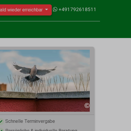
+491792618511
ald wieder erreichbar
Schnelle Terminvergabe
Persönliche & individuelle Beratung