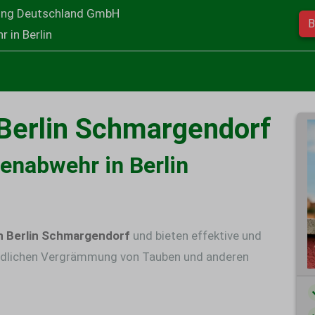
ung Deutschland GmbH
B
 in Berlin
Berlin Schmargendorf
benabwehr in Berlin
n Berlin Schmargendorf
und bieten effektive und
dlichen
Vergrämmung von Tauben
und anderen