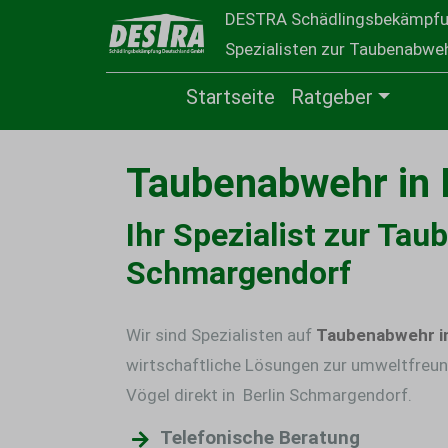
DESTRA Schädlingsbekämpf
Spezialisten zur Taubenabwehr
Startseite
Ratgeber
Taubenabwehr in 
Ihr Spezialist zur Tau
Schmargendorf
Wir sind Spezialisten auf
Taubenabwehr i
wirtschaftliche Lösungen zur umweltfreun
Vögel direkt in Berlin Schmargendorf.
Telefonische Beratung