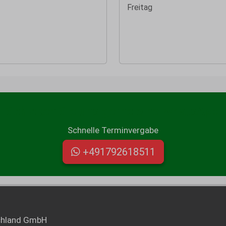
Freitag
Schicken Sie uns gerne eine WhatsApp:
Schnelle Terminvergabe
+491792618511
chland GmbH