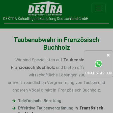
DESTRA Schädlingsbekämpfung Deutschland GmbH
Taubenabwehr in Französisch
Buchholz
Wir sind Spezialisten auf
Taubenabwehr in
Französisch Buchholz
und bieten effektive und
CHAT STARTEN
wirtschaftliche Lösungen zur
umweltfreundlichen
Vergrämmung von Tauben
und
anderen Vögel direkt in Französisch Buchholz.
Telefonische Beratung
Effektive Taubenvergrämung
in Französisch