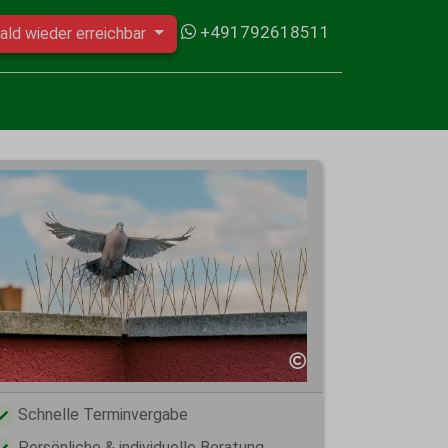
+491792618511
ald wieder erreichbar
Schnelle Terminvergabe
Persönliche & individuelle Beratung