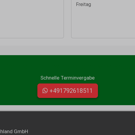
Freitag
Schicken Sie uns gerne eine WhatsApp:
Schnelle Terminvergabe
+491792618511
chland GmbH