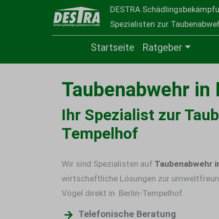
DESTRA Schädlingsbekämpf
Spezialisten zur Taubenabwehr
Startseite
Ratgeber
Taubenabwehr in 
Ihr Spezialist zur Tau
Tempelhof
Wir sind Spezialisten auf
Taubenabwehr in
wirtschaftliche Lösungen zur umweltfreun
Vögel direkt in Berlin-Tempelhof.
Telefonische Beratung