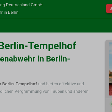
ung Deutschland GmbH
B
 in Berlin
Berlin-Tempelhof
benabwehr in Berlin-
 Berlin-Tempelhof
und bieten effektive und
dlichen
Vergrämmung von Tauben
und anderen