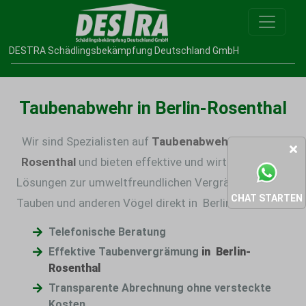
DESTRA Schädlingsbekämpfung Deutschland GmbH
Taubenabwehr in Berlin-Rosenthal
Wir sind Spezialisten auf
Taubenabwehr in Berlin-
Rosenthal
und bieten effektive und wirtschaftliche
Lösungen zur umweltfreundlichen
Vergrämmung von
CHAT STARTEN
Tauben
und anderen Vögel direkt in Berlin-Rosenthal.
Telefonische Beratung
Effektive Taubenvergrämung
in Berlin-
Rosenthal
Transparente Abrechnung ohne versteckte
Kosten