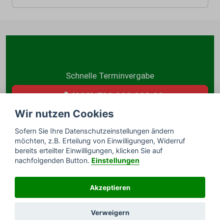
Direkt anrufen & beraten lassen:
Schnelle Terminvergabe
(030) 780 999 803 80
Wir nutzen Cookies
oder Rückruf per E-Mail anfordern
Sofern Sie Ihre Datenschutzeinstellungen ändern
möchten, z.B. Erteilung von Einwilligungen, Widerruf
bereits erteilter Einwilligungen, klicken Sie auf
nachfolgenden Button.
Einstellungen
© DESTRA Schädlingsbekämpfung Deutschland
Akzeptieren
GmbH
Impressum
/
Datenschutz
/
Sitemap
Verweigern