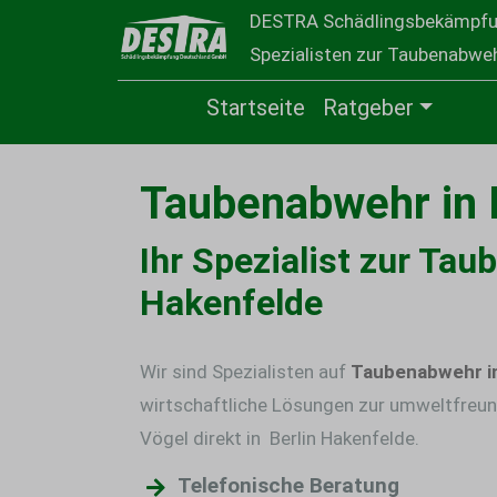
DESTRA Schädlingsbekämpf
Spezialisten zur Taubenabwehr
Startseite
Ratgeber
Taubenabwehr in 
Ihr Spezialist zur Tau
Hakenfelde
Wir sind Spezialisten auf
Taubenabwehr in
wirtschaftliche Lösungen zur umweltfreun
Vögel direkt in Berlin Hakenfelde.
Telefonische Beratung