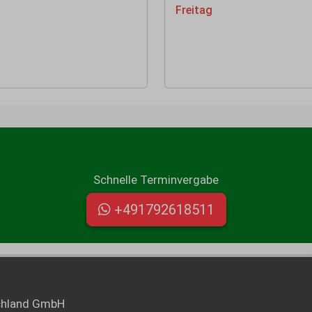
Freitag
Schicken Sie uns gerne eine WhatsApp:
Schnelle Terminvergabe
+491792618511
chland GmbH