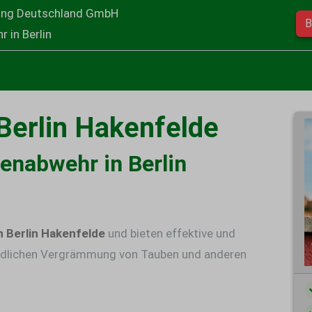
ung Deutschland GmbH
B
 in Berlin
Berlin Hakenfelde
benabwehr in Berlin
 Berlin Hakenfelde
und bieten effektive und
dlichen
Vergrämmung von Tauben
und anderen