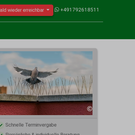
+491792618511
ald wieder erreichbar
Schnelle Terminvergabe
Persönliche & individuelle Beratung