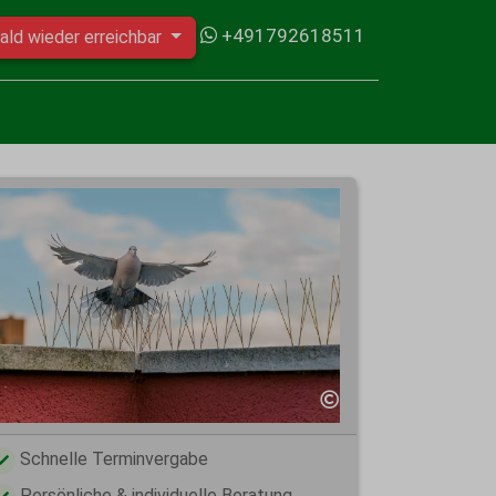
+491792618511
ald wieder erreichbar
Schnelle Terminvergabe
Persönliche & individuelle Beratung