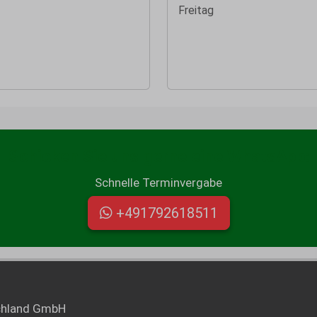
Freitag
Schicken Sie uns gerne eine WhatsApp:
Schnelle Terminvergabe
+491792618511
chland GmbH