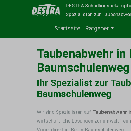
DESTRA Schädlingsbekämpf
Spezialisten zur Taubenabwehr
Startseite
Ratgeber
Taubenabwehr in B
Baumschulenweg
Ihr Spezialist zur Tau
Baumschulenweg
Wir sind Spezialisten auf
Taubenabwehr i
wirtschaftliche Lösungen zur umweltfreun
Vögel direkt in Berlin-Baumschulenweg.