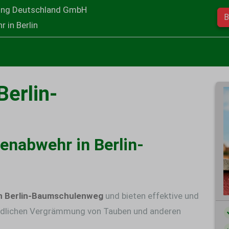
ung Deutschland GmbH
B
 in Berlin
erlin-
benabwehr in Berlin-
n Berlin-Baumschulenweg
und bieten effektive und
dlichen
Vergrämmung von Tauben
und anderen