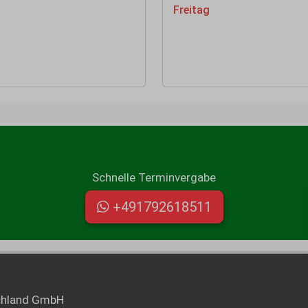
Freitag
Schicken Sie uns gerne eine WhatsApp:
Schnelle Terminvergabe
+491792618511
chland GmbH