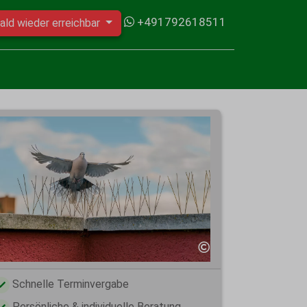
+491792618511
ald wieder erreichbar
Schnelle Terminvergabe
Persönliche & individuelle Beratung