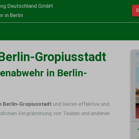
ung Deutschland GmbH
B
 in Berlin
Berlin-Gropiusstadt
benabwehr in Berlin-
 Berlin-Gropiusstadt
und bieten effektive und
dlichen
Vergrämmung von Tauben
und anderen