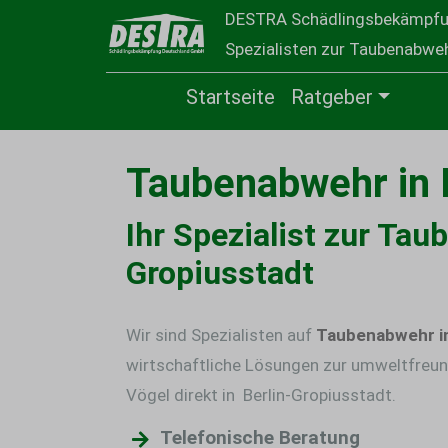
DESTRA Schädlingsbekämpf
Spezialisten zur Taubenabwehr
Startseite
Ratgeber
Taubenabwehr in 
Ihr Spezialist zur Tau
Gropiusstadt
Wir sind Spezialisten auf
Taubenabwehr in
wirtschaftliche Lösungen zur umweltfreun
Vögel direkt in Berlin-Gropiusstadt.
Telefonische Beratung