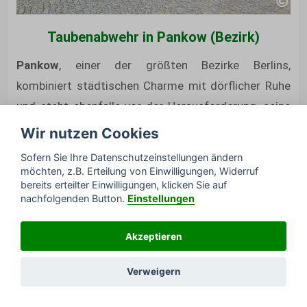
Taubenabwehr in Pankow (Bezirk)
Pankow
, einer der größten Bezirke Berlins,
kombiniert städtischen Charme mit dörflicher Ruhe
und steht ebenfalls vor der Herausforderung, seine
architektonischen Juwelen und Grünflächen vor
Wir nutzen Cookies
Tauben zu schützen.
Sofern Sie Ihre Datenschutzeinstellungen ändern
möchten, z.B. Erteilung von Einwilligungen, Widerruf
bereits erteilter Einwilligungen, klicken Sie auf
In urbaneren Gebieten wie
Prenzlauer Berg
,
nachfolgenden Button.
Einstellungen
Weißensee
und dem namensgebenden Pankow sind
Taubenabwehrmaßnahmen notwendig, um die
Akzeptieren
historischen Fassaden und belebten Plätze zu
schützen. Dörfer wie
Blankenburg
,
Blankenfelde
und
Verweigern
Malchow
profitieren von gezielten Eingriffen, um ihre