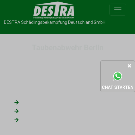
DESTRA Schädlingsbekämpfung Deutschland GmbH
Taubenabwehr Berlin
Wir sind Spezialisten zur Taubenabwehr in Berlin und
bieten effektive und wirtschaftliche Lösungen zur
umweltfreundlichen
Vergrämmung von Tauben
und
CHAT STARTEN
anderen Vögel in Berlin.
Telefonische Beratung
Effektive Taubenvergrämung vor Ort
Transparente Abrechnung ohne versteckte
Kosten